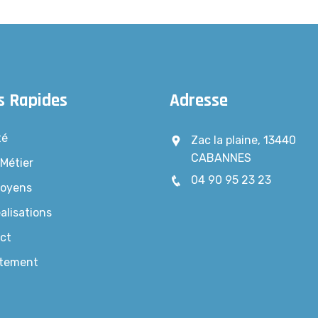
s Rapides
Adresse
té
Zac la plaine, 13440
CABANNES
 Métier
04 90 95 23 23
oyens
alisations
ct
tement