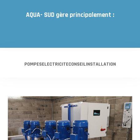
AQUA- SUD gère principalement :
POMPES
ELECTRICITE
CONSEIL
INSTALLATION